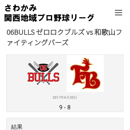
Skip
to
content
06BULLS ゼロロクブルズ vs 和歌山フ
ァイティングバーズ
2017年6月20日
9
-
8
結果