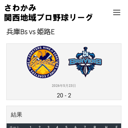
Skip
to
content
兵庫Bs vs 姫路E
2026年5月23日
20
-
2
結果
チーム
1
2
3
4
5
6
7
R
H
E