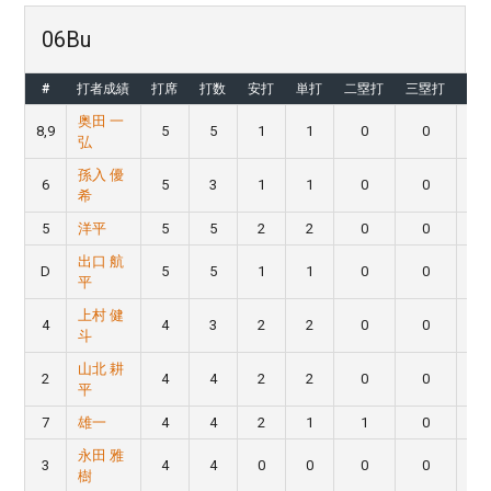
06Bu
#
打者成績
打席
打数
安打
単打
二塁打
三塁打
本
奥田 一
8,9
5
5
1
1
0
0
弘
孫入 優
6
5
3
1
1
0
0
希
5
洋平
5
5
2
2
0
0
出口 航
D
5
5
1
1
0
0
平
上村 健
4
4
3
2
2
0
0
斗
山北 耕
2
4
4
2
2
0
0
平
7
雄一
4
4
2
1
1
0
永田 雅
3
4
4
0
0
0
0
樹