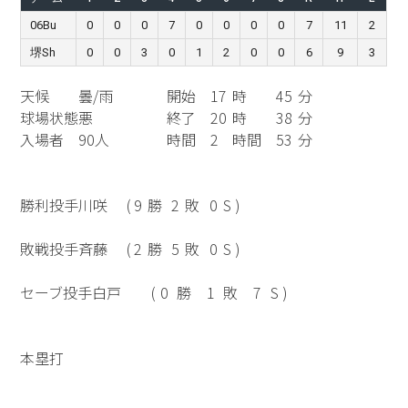
06Bu
0
0
0
7
0
0
0
0
7
11
2
堺Sh
0
0
3
0
1
2
0
0
6
9
3
天候
曇/雨
開始
17
時
45
分
球場状態
悪
終了
20
時
38
分
入場者
90人
時間
2
時間
53
分
勝利投手
川咲
(
9
勝
2
敗
0
S )
敗戦投手
斉藤
(
2
勝
5
敗
0
S )
セーブ投手
白戸
(
0
勝
1
敗
7
S )
本塁打