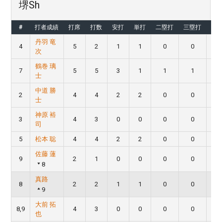
堺Sh
#
打者成績
打席
打数
安打
単打
二塁打
三塁打
本
丹羽 竜
4
5
2
1
1
0
0
次
鶴巻 璃
7
5
5
3
1
1
1
士
中道 勝
2
4
4
2
2
0
0
士
神原 裕
3
4
3
0
0
0
0
司
5
松本 聡
4
4
2
2
0
0
佐藤 蓮
9
2
1
0
0
0
0
8
真路
8
2
2
1
1
0
0
9
大前 拓
8,9
4
3
0
0
0
0
也