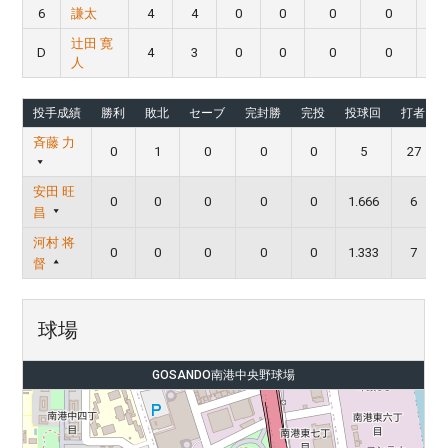
6
謙太
4
4
0
0
0
0
辻田 寛
D
4
3
0
0
0
0
人
投手成績
勝利
敗北
セーブ
完封勝
完投
投球回
打者
斉藤 力
0
1
0
0
0
5
27
安田 旺
0
0
0
0
0
1.666
6
昌
河村 将
0
0
0
0
0
1.333
7
督
球場
GOSANDO南港中央野球場