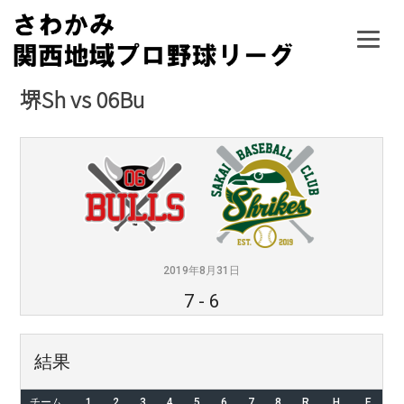
Skip
to
content
堺Sh vs 06Bu
2019年8月31日
7
-
6
結果
チーム
1
2
3
4
5
6
7
8
R
H
E