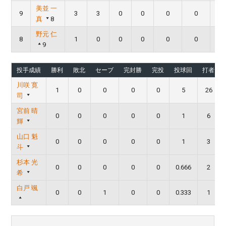
美並 一
9
3
3
0
0
0
0
真
8
野元 仁
8
1
0
0
0
0
0
9
投手成績
勝利
敗北
セーブ
完封勝
完投
投球回
打者
川咲 寛
1
0
0
0
0
5
26
司
宮前 晴
0
0
0
0
0
1
6
輝
山口 魁
0
0
0
0
0
1
3
斗
杉本 光
0
0
0
0
0
0.666
2
希
白戸 颯
0
0
1
0
0
0.333
1