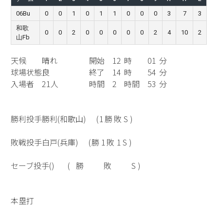
06Bu
0
0
1
0
1
1
0
0
0
3
7
3
和歌
0
0
2
0
0
0
0
0
2
4
10
2
山Fb
天候
晴れ
開始
12
時
01
分
球場状態
良
終了
14
時
54
分
入場者
21人
時間
2
時間
53
分
勝利投手
勝利(和歌山)
(
1
勝
敗
S )
敗戦投手
白戸(兵庫)
(
勝
1
敗
1
S )
セーブ投手
()
(
勝
敗
S )
本塁打