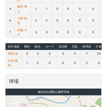
榎本 隼
4
1
1
0
0
0
0
人
大前 拓
6
3
3
0
0
0
0
也
佐藤 大
7
4
4
0
0
0
0
介
投手成績
勝利
敗北
セーブ
完封勝
完投
投球回
打者
岡田 海
0
0
0
0
0
7
29
竹田 勝
1
0
0
0
0
2
6
利
球場
御坊総合運動公園野球場