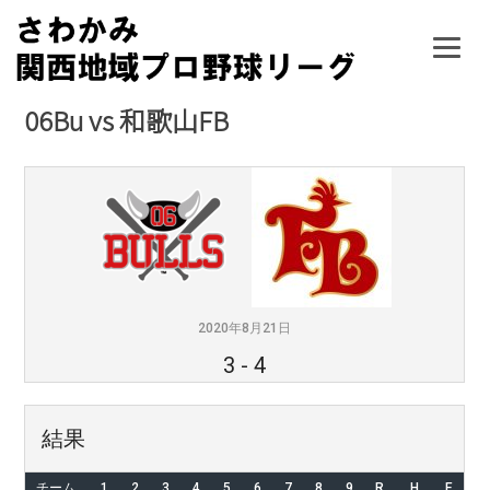
Skip
to
content
06Bu vs 和歌山FB
2020年8月21日
3
-
4
結果
チーム
1
2
3
4
5
6
7
8
9
R
H
E