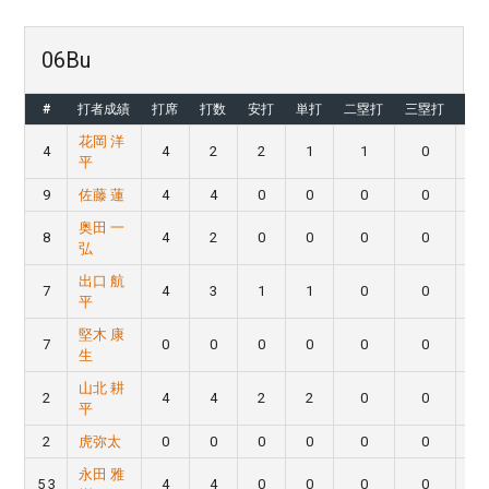
06Bu
#
打者成績
打席
打数
安打
単打
二塁打
三塁打
本
花岡 洋
4
4
2
2
1
1
0
平
9
佐藤 蓮
4
4
0
0
0
0
奥田 一
8
4
2
0
0
0
0
弘
出口 航
7
4
3
1
1
0
0
平
堅木 康
7
0
0
0
0
0
0
生
山北 耕
2
4
4
2
2
0
0
平
2
虎弥太
0
0
0
0
0
0
永田 雅
5 3
4
4
0
0
0
0