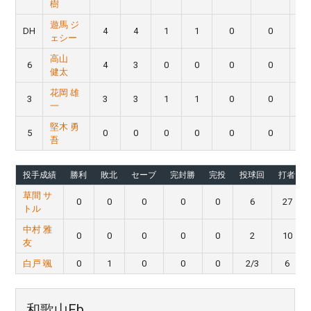
樹
遊馬 ジ
DH
4
4
1
1
0
0
ェシー
高山
6
4
3
0
0
0
0
健太
花岡 雄
3
3
3
1
1
0
0
一
堅木 勇
5
0
0
0
0
0
0
吾
投手成績
勝利
敗北
セーブ
完封勝
完投
投球回
打者
草間 サ
0
0
0
0
0
6
27
トル
中村 雅
0
0
0
0
0
2
10
友
白戸 颯
0
1
0
0
0
2/3
6
和歌山Fb