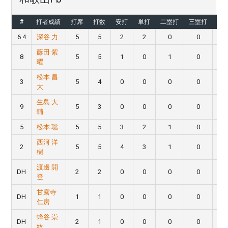
#
打者成績
打席
打数
安打
単打
二塁打
三塁打
本
6 4
深谷 力
5
5
2
2
0
0
藤田 紫
8
5
5
1
0
1
0
曜
松本 昌
3
5
4
0
0
0
0
大
生島 大
9
5
3
0
0
0
0
輔
5
松本 聡
5
5
3
2
1
0
西河 洋
2
5
5
4
3
1
0
樹
渡邊 開
DH
2
2
0
0
0
0
登
甘露寺
DH
1
1
0
0
0
0
仁房
蜂谷 崇
DH
2
1
0
0
0
0
紘