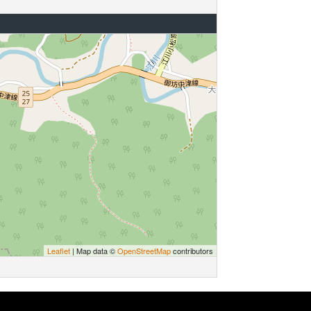
Leaflet
| Map data ©
OpenStreetMap
contributors