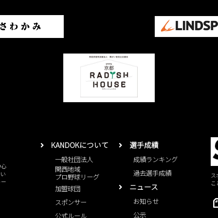
KANDOKについて
選手成績
一般社団法人
成績ランキング
中心
関西地域
過去選手成績
とい
ス
プロ野球リーグ
レー
こ
ニュース
加盟球団
お知らせ
スポンサー
公示
公式ルール