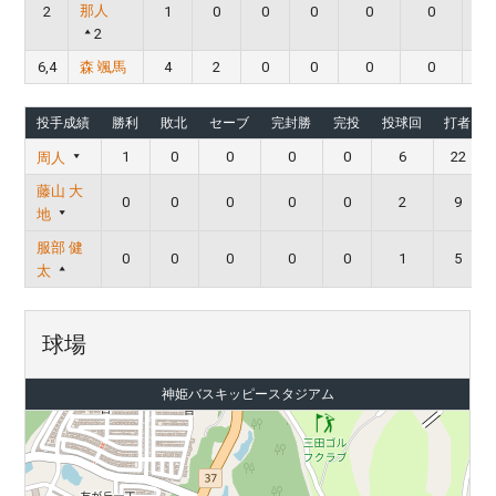
那人
2
1
0
0
0
0
0
2
6,4
森 颯馬
4
2
0
0
0
0
投手成績
勝利
敗北
セーブ
完封勝
完投
投球回
打者
1
0
0
0
0
6
22
周人
藤山 大
0
0
0
0
0
2
9
地
服部 健
0
0
0
0
0
1
5
太
球場
神姫バスキッピースタジアム