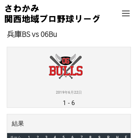
Skip
to
content
兵庫BS vs 06Bu
2019年6月22日
1
-
6
結果
チーム
1
2
3
4
5
6
7
8
9
R
H
E