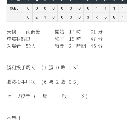
06Bu
0
0
0
0
0
0
0
0
1
1
1
1
0
2
1
0
0
0
0
3
x
6
8
1
天候
雨後曇
開始
17
時
01
分
球場状態
良
終了
19
時
47
分
入場者
52人
時間
2
時間
46
分
勝利投手
周人
(
1
勝
0
敗
1
S )
敗戦投手
川咲
(
6
勝
2
敗
0
S )
セーブ投手
(
勝
敗
S )
本塁打