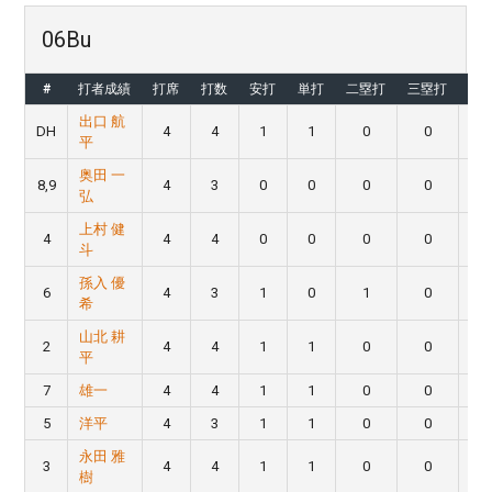
06Bu
#
打者成績
打席
打数
安打
単打
二塁打
三塁打
本
出口 航
DH
4
4
1
1
0
0
平
奥田 一
8,9
4
3
0
0
0
0
弘
上村 健
4
4
4
0
0
0
0
斗
孫入 優
6
4
3
1
0
1
0
希
山北 耕
2
4
4
1
1
0
0
平
7
雄一
4
4
1
1
0
0
5
洋平
4
3
1
1
0
0
永田 雅
3
4
4
1
1
0
0
樹