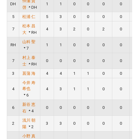
仲瀬 貴
DH
1
1
0
0
0
0
啓
DH
5
松浦 仁
5
3
0
0
0
0
松本 昌
7
4
3
2
0
2
0
大
RH
山科 聖
RH
1
1
0
0
0
0
7
村上 泰
7
0
0
0
0
0
0
士
RH
3
菖蒲 海
4
4
1
1
0
0
今井 寿
希也
4
4
3
1
1
0
0
6
新谷 恵
6
0
0
0
0
0
0
右
4
浅川 朝
2
3
3
0
0
0
0
陽
2
小野 真