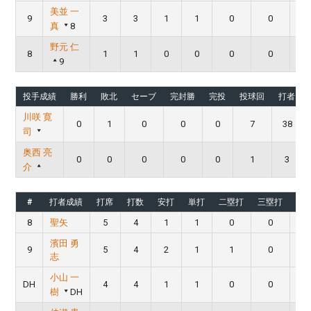
美並 一
9
3
3
1
1
0
0
真
8
野元 仁
8
1
1
0
0
0
0
9
投手成績
勝利
敗北
セーブ
完封勝
完投
投球回
打者
川咲 寛
0
1
0
0
0
7
38
司
奥西 亮
0
0
0
0
0
1
3
介
#
打者成績
打席
打数
安打
単打
二塁打
三塁打
本
8
聖矢
5
4
1
1
0
0
濱田 勇
9
5
4
2
1
1
0
志
小山 一
DH
4
4
1
1
0
0
樹
DH