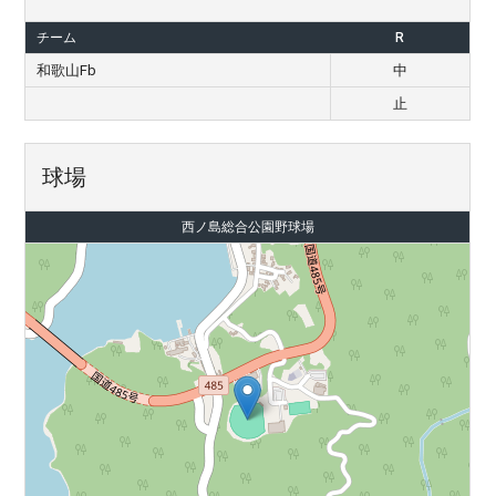
チーム
R
和歌山Fb
中
止
球場
西ノ島総合公園野球場