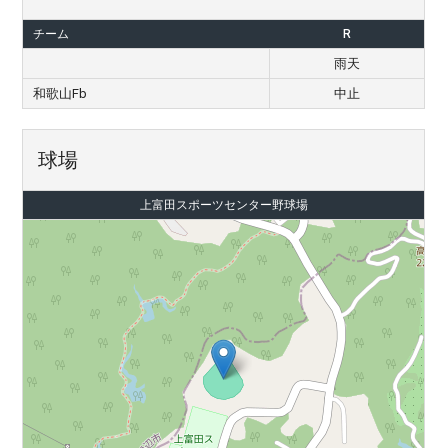
チーム
R
雨天
和歌山Fb
中止
球場
上富田スポーツセンター野球場