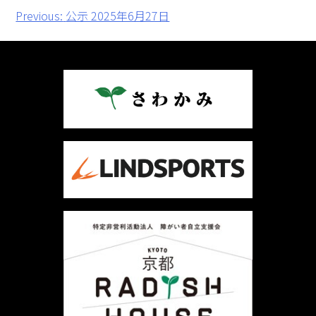
投
Previous:
公示 2025年6月27日
稿
ナ
ビ
ゲ
ー
シ
ョ
ン