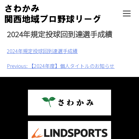
Skip
to
content
2024年規定投球回到達選手成績
2024年規定投球回到達選手成績
投
Previous:
【2024年度】個人タイトルのお知らせ
稿
ナ
ビ
ゲ
ー
シ