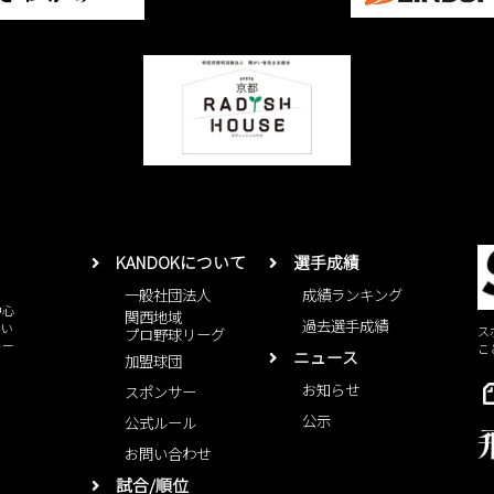
KANDOKについて
選手成績
一般社団法人
成績ランキング
中心
関西地域
過去選手成績
とい
ス
プロ野球リーグ
レー
こ
ニュース
加盟球団
お知らせ
スポンサー
公示
公式ルール
お問い合わせ
試合/順位