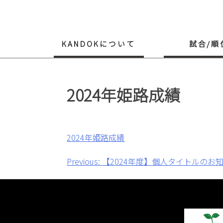
Skip
to
content
KANDOKについて
試合/順
2024年姫路成績
2024年姫路成績
投
Previous:
【2024年度】個人タイトルのお
稿
ナ
ビ