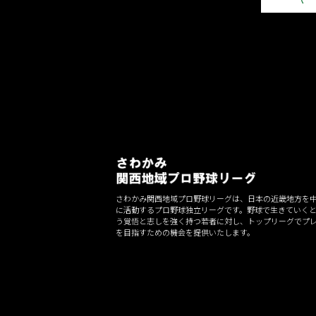
ゲ
ー
シ
ョ
ン
さわかみ関西地域プロ野球リーグは、日本の近畿地方を
に活動するプロ野球独立リーグです。野球で生きていく
う覚悟と志しを強く持つ若者に対し、トップリーグでプ
を目指すための機会を提供いたします。