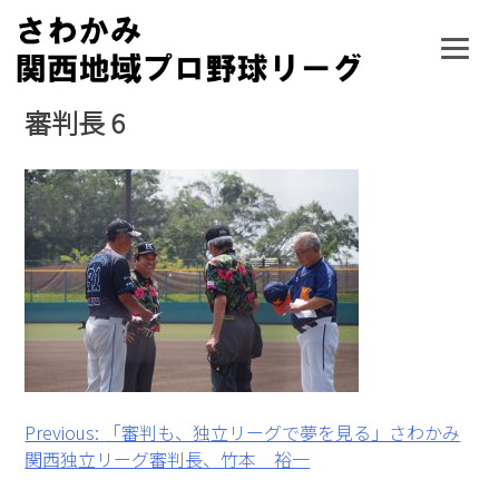
Skip
to
content
審判長 6
投
Previous:
「審判も、独立リーグで夢を見る」さわかみ
関西独立リーグ審判長、竹本 裕一
稿