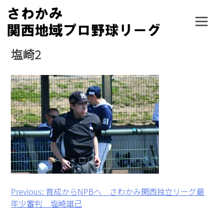
Skip
to
content
塩崎2
投
Previous:
育成からNPBへ さわかみ関西独立リーグ最
年少審判 塩崎雄己
稿